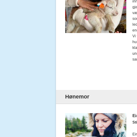
in
gj
væ
so
le
en
Vi
hu
kl
un
sa
Hønemor
Ei
Sti
Ei