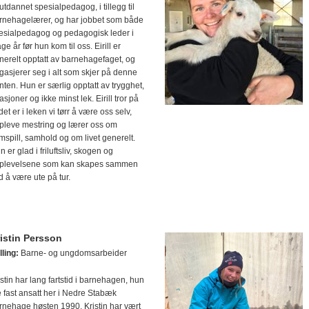
 utdannet spesialpedagog, i tillegg til
rnehagelærer, og har jobbet som både
esialpedagog og pedagogisk leder i
e år før hun kom til oss. Eirill er
nerelt opptatt av barnehagefaget, og
gasjerer seg i alt som skjer på denne
onten. Hun er særlig opptatt av trygghet,
asjoner og ikke minst lek. Eirill tror på
det er i leken vi tørr å være oss selv,
pleve mestring og lærer oss om
mspill, samhold og om livet generelt.
 er glad i friluftsliv, skogen og
plevelsene som kan skapes sammen
d å være ute på tur.
istin Persson
lling:
Barne- og ungdomsarbeider
istin har lang fartstid i barnehagen, hun
e fast ansatt her i Nedre Stabæk
rnehage høsten 1990. Kristin har vært