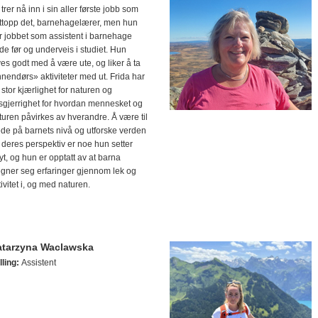
trer nå inn i sin aller første jobb som
ttopp det, barnehagelærer, men hun
r jobbet som assistent i barnehage
de før og underveis i studiet. Hun
ives godt med å være ute, og liker å ta
nnendørs» aktiviteter med ut. Frida har
 stor kjærlighet for naturen og
sgjerrighet for hvordan mennesket og
turen påvirkes av hverandre. Å være til
ede på barnets nivå og utforske verden
a deres perspektiv er noe hun setter
yt, og hun er opptatt av at barna
legner seg erfaringer gjennom lek og
tivitet i, og med naturen.
atarzyna Waclawska
lling:
Assistent