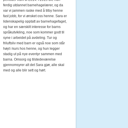
ferdig utdannet barnehagelærer, og da
var vi jammen raske med å tilby henne
fast jobb, for vi ønsket oss henne. Sara er
lidenskapelig opptatt av barnehagefaget,
og har en særskilt interesse for barns
språkutvikling, noe som kommer godt til
syne i arbeidet på avdeling. Tur og
friluftsliv med barn er også noe som står
høyt i kurs hos henne, og hun legger
stadig ut på nye eventyr sammen med
barna. Omsorg og tilstedeværelse
gjennomsyrer alt det Sara gjør, alle skal
med og alle blir sett og hørt.