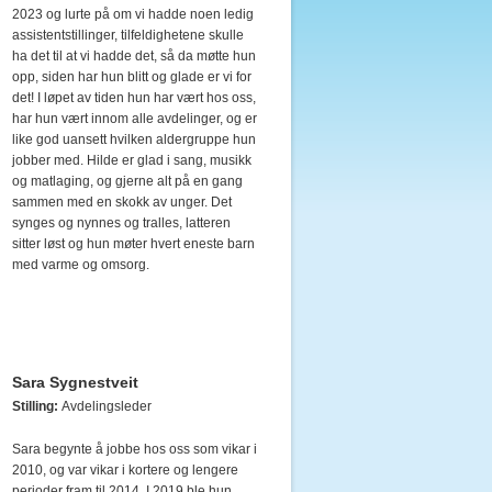
2023 og lurte på om vi hadde noen ledig
assistentstillinger, tilfeldighetene skulle
ha det til at vi hadde det, så da møtte hun
opp, siden har hun blitt og glade er vi for
det! I løpet av tiden hun har vært hos oss,
har hun vært innom alle avdelinger, og er
like god uansett hvilken aldergruppe hun
jobber med. Hilde er glad i sang, musikk
og matlaging, og gjerne alt på en gang
sammen med en skokk av unger. Det
synges og nynnes og tralles, latteren
sitter løst og hun møter hvert eneste barn
med varme og omsorg.
Sara Sygnestveit
Stilling:
Avdelingsleder
Sara begynte å jobbe hos oss som vikar i
2010, og var vikar i kortere og lengere
perioder fram til 2014. I 2019 ble hun