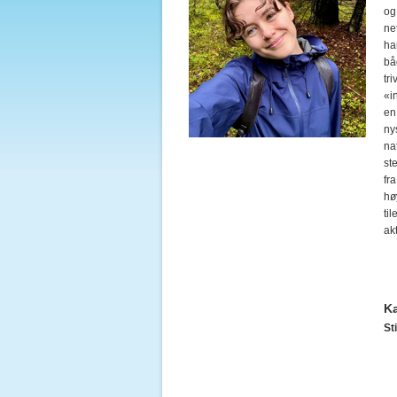
og 
ne
ha
bå
tr
«i
en
ny
na
st
fr
hø
ti
ak
K
Sti