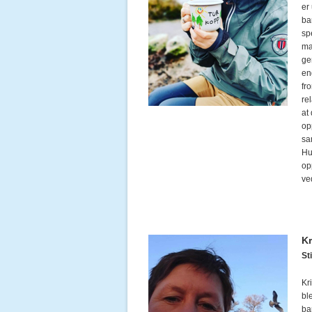
er
ba
sp
mag
ge
en
fr
rel
at 
op
sa
Hun
op
ve
Kr
Sti
Kr
bl
ba