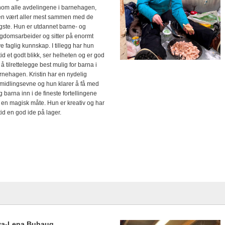
nom alle avdelingene i barnehagen,
n vært aller mest sammen med de
gste. Hun er utdannet barne- og
gdomsarbeider og sitter på enormt
e faglig kunnskap. I tillegg har hun
ltid et godt blikk, ser helheten og er god
 å tilrettelegge best mulig for barna i
rnehagen. Kristin har en nydelig
rmidlingsevne og hun klarer å få med
g barna inn i de fineste fortellingene
 en magisk måte. Hun er kreativ og har
ltid en god ide på lager.
va-Lena Buhaug