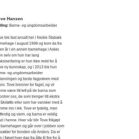
ove Hansen
lling:
Barne- og ungdomsarbeider
ve ble fast ansatt her i Nedre Stabæk
rnehage i august 1998 og kom da fra
en år i en annen barnehage i Asker.
n selv om hun har lang
aksiserfaring er hun ikke redd for å
ke ny kunnskap, og i 2013 tok hun
rne- og ungdomsarbeider
danningen og besto fagprøven med
ans. Tove brenner for faget, og vil
erne være litt tett på de barna som
fordrer oss, de som trenger litt ekstra
råkstøtte eller som har vansker med å
mme inn i lek. Tove er tydelig, men
ttferdig og varm, og barna er veldig
ad i henne. Hver vår blir Tove frikjøpt
a barnehagen og går over i jobben som
øsrøkter for bonden vår Anders. Da er
 i fjøset hver dag fra åtte til fire for å