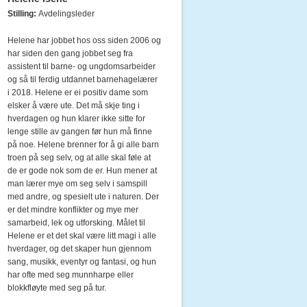
Stilling:
Avdelingsleder
Helene har jobbet hos oss siden 2006 og
har siden den gang jobbet seg fra
assistent til barne- og ungdomsarbeider
og så til ferdig utdannet barnehagelærer
i 2018. Helene er ei positiv dame som
elsker å være ute. Det må skje ting i
hverdagen og hun klarer ikke sitte for
lenge stille av gangen før hun må finne
på noe. Helene brenner for å gi alle barn
troen på seg selv, og at alle skal føle at
de er gode nok som de er. Hun mener at
man lærer mye om seg selv i samspill
med andre, og spesielt ute i naturen. Der
er det mindre konflikter og mye mer
samarbeid, lek og utforsking. Målet til
Helene er et det skal være litt magi i alle
hverdager, og det skaper hun gjennom
sang, musikk, eventyr og fantasi, og hun
har ofte med seg munnharpe eller
blokkfløyte med seg på tur.