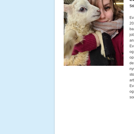
Sti
Ev
20
ba
jo
an
Ev
og 
op
de
nys
st
ar
Ev
og
so