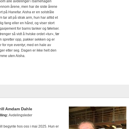
nom alle avdelinger i barnehagen
ennom årene, men har de siste årene
rt på Hanefar. Aisha er en solstråle
m tar alt på strak arm, hun har alltid et
dig fang eller en hånd, og viser stort
gasjement for barns tanker og følelser.
 trenger så vidt å hviske ordet «tur», før
n spretter opp, pakker sekken og er
ar for nye eventyr, med en hale av
ger etter seg. Dagen er ikke helt den
mme uten Aisha.
rill Amdam Dahle
lling:
Avdelingsleder
rill begynte hos oss i mai 2025. Hun er