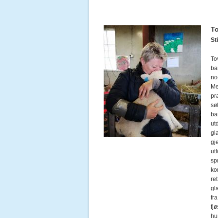
T
Sti
To
ba
no
Me
pr
sø
ba
ut
gl
gj
ut
sp
ko
re
gl
fr
fj
hun