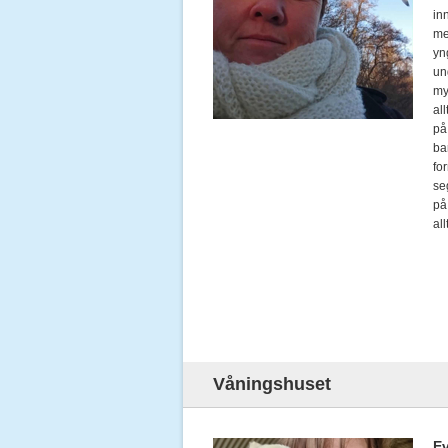
in
me
yn
un
my
al
på
ba
fo
se
på
al
Våningshuset
E