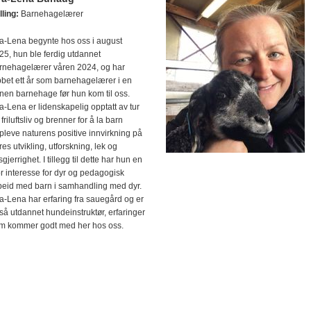
lling:
Barnehagelærer
a-Lena begynte hos oss i august
25, hun ble ferdig utdannet
rnehagelærer våren 2024, og har
bbet ett år som barnehagelærer i en
nen barnehage før hun kom til oss.
a-Lena er lidenskapelig opptatt av tur
friluftsliv og brenner for å la barn
pleve naturens positive innvirkning på
res utvikling, utforskning, lek og
gjerrighet. I tillegg til dette har hun en
or interesse for dyr og pedagogisk
beid med barn i samhandling med dyr.
a-Lena har erfaring fra sauegård og er
så utdannet hundeinstruktør, erfaringer
m kommer godt med her hos oss.