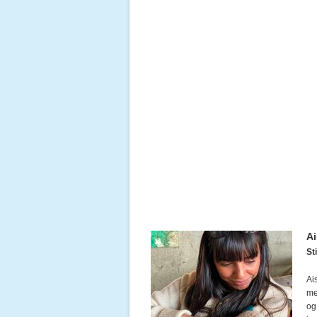
Ai
Sti
Ai
me
og